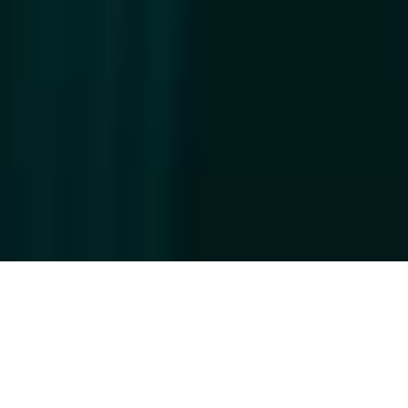
CHI SIAMO
Maiora SpA SB
è tra le principali protagoniste dell’evoluzione
della
GDO nel Centro-Sud Italia
. Nata nel 2012 dall’accordo tra
le società Ipa Sud S.p.A. e Cannillo S.r.l., è il risultato del
progresso del rapporto imprenditoriale tra le
famiglie Cannillo