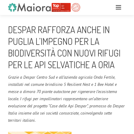
HOME
DESPAR RAFFORZA ANCHE IN
CHI SIAMO
PUGLIA L’IMPEGNO PER LA
LAVORA CON NOI
BIODIVERSITÀ CON NUOVI RIFUGI
PROFILO
PER LE API SELVATICHE A ORIA
SOSTENIBILITÀ
Grazie a Despar Centro Sud e all’azienda agricola Onda Fertile,
PERSONE
IL NOSTRO IMPEGNO
installati nel comune brindisino 5 Resilient Nest e 1 Bee Hotel e
messe a dimora 70 piante autoctone per rigenerare l’ecosistema
INIZIATIVE
PARI VALORE
locale. I rifugi per impollinatori rappresentano un’ulteriore
MEDIA
evoluzione del progetto “Case delle Api Despar”, promosso da Despar
EQUAL SALARY
KOMEN ITALIA
Italia insieme alle sei società consorziate, coinvolgendo sette
CONTATTI
territori italiani.
TOP EMPLOYER
LE BUONE ABITUDINI DESPAR
COMUNICATI
2025