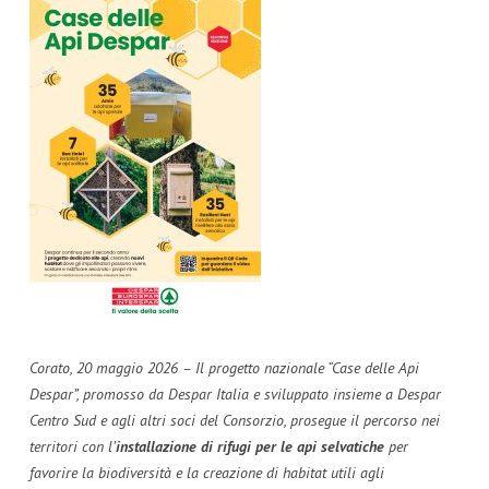
HE
PARITÀ DI GENERE
MAIORA E AMPLIFON INSIEME
DICONO DI NOI
2024
UNICA
MAIORA E PLASTIC FREE PER L’AMBIENTE
2023
2022
Corato, 20 maggio 2026 – Il progetto nazionale “Case delle Api
Despar”, promosso da Despar Italia e sviluppato insieme a Despar
Centro Sud e agli altri soci del Consorzio, prosegue il percorso nei
territori con l’
installazione di rifugi per le api selvatiche
per
favorire la biodiversità e la creazione di habitat utili agli