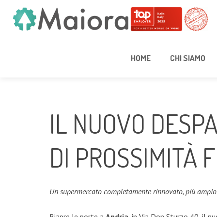
HOME
CHI SIAMO
IL NUOVO DESPA
DI PROSSIMITÀ 
Un supermercato completamente rinnovato, più ampio e 
Riapre le porte a
Andria
, in Via Don Sturzo 40, il 