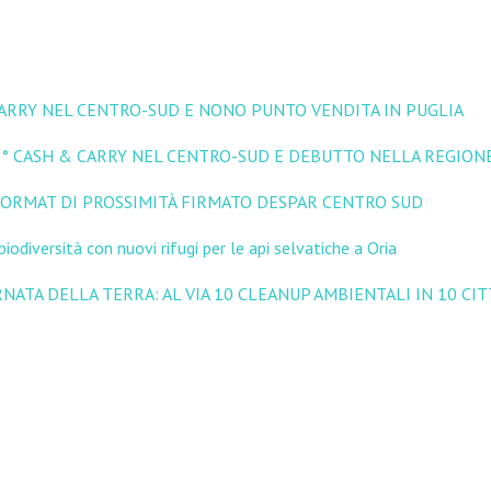
CARRY NEL CENTRO-SUD E NONO PUNTO VENDITA IN PUGLIA
15° CASH & CARRY NEL CENTRO-SUD E DEBUTTO NELLA REGION
 FORMAT DI PROSSIMITÀ FIRMATO DESPAR CENTRO SUD
iodiversità con nuovi rifugi per le api selvatiche a Oria
RNATA DELLA TERRA: AL VIA 10 CLEANUP AMBIENTALI IN 10 CI
tita Iva 07390770720
Privacy Policy
Scarica Modulo di esercizio Diritti
Whistleblo