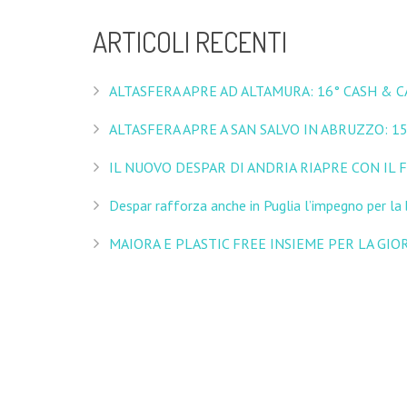
ARTICOLI RECENTI
ALTASFERA APRE AD ALTAMURA: 16° CASH & 
ALTASFERA APRE A SAN SALVO IN ABRUZZO: 
IL NUOVO DESPAR DI ANDRIA RIAPRE CON IL
Despar rafforza anche in Puglia l’impegno per la b
MAIORA E PLASTIC FREE INSIEME PER LA GIO
© Maiora SpA SB - Via San Magno 31 70033 Corato (BA) - Par