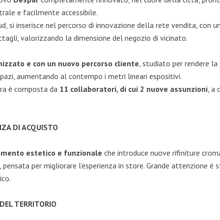
trale e facilmente accessibile.
d, si inserisce nel percorso di innovazione della rete vendita, con u
ttagli, valorizzando la dimensione del negozio di vicinato.
nizzato e con un nuovo percorso cliente
, studiato per rendere la
 spazi, aumentando al contempo i metri lineari espositivi.
uadra è composta da
11 collaboratori, di cui 2 nuove assunzioni
, a
ZA DI ACQUISTO
amento estetico e funzionale
che introduce nuove rifiniture croma
nsata per migliorare l’esperienza in store. Grande attenzione è st
ico.
 DEL TERRITORIO